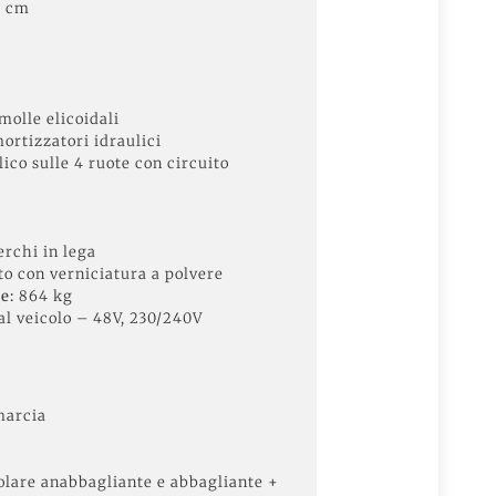
 cm
molle elicoidali
ortizzatori idraulici
co sulle 4 ruote con circuito
rchi in lega
to con verniciatura a polvere
e:
864 kg
al veicolo – 48V, 230/240V
marcia
olare anabbagliante e abbagliante +