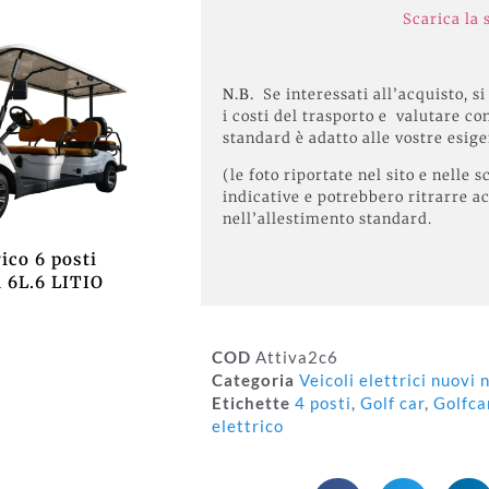
Scarica la
N.B.
Se interessati all’acquisto, si
i costi del trasporto e valutare con
standard è adatto alle vostre esig
(le foto riportate nel sito e nell
indicative e potrebbero ritrarre a
nell’allestimento standard.
rico 6 posti
a 6L.6 LITIO
COD
Attiva2c6
Categoria
Veicoli elettrici nuovi
Etichette
4 posti
,
Golf car
,
Golfca
elettrico