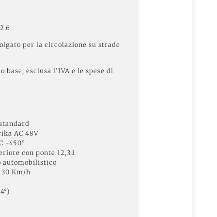
2.6 .
lgato per la circolazione su strade
lo base, esclusa l’IVA e le spese di
 standard
ika AC 48V
C -450°
riore con ponte 12,3:1
o automobilistico
30 Km/h
4°)