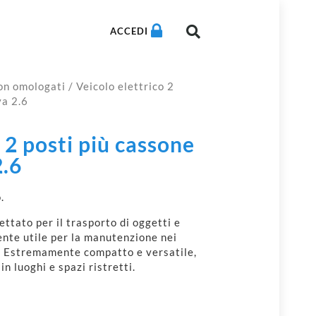
ACCEDI
non omologati
/ Veicolo elettrico 2
va 2.6
 2 posti più cassone
2.6
.
ttato per il trasporto di oggetti e
ente utile per la manutenzione nei
zia. Estremamente compatto e versatile,
n luoghi e spazi ristretti.