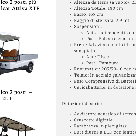
rico 2 posti più
Altezza da terra (a vuoto):
21
alcar Attiva XTR
Altezza Totale:
180 cm
Passo:
165 cm
Raggio di sterzata:
2,9 mt
Sospensioni:
Ant.: Indipendenti con 
Post.: Balestre con amm
Freni:
Ad azionamento idrauli
sdoppiato
Ant.: Disco
Post.: Tamburo
Pneumatici:
205/50-10 con ce
Telaio:
In acciaio galvanizza
Peso Comprensivo di Batteri
Caricabatterie:
in dotazione 
rico 2 posti –
a 2L.6
Dotazioni di serie:
Avvisatore acustico di retro
Cruscotto digitale
Parabrezza in plexiglass
Luci diurne a LED con lentic