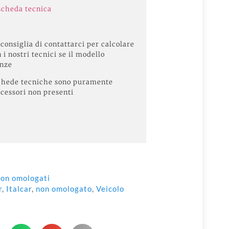
 scheda tecnica
 consiglia di contattarci per calcolare
 i nostri tecnici se il modello
enze
e schede tecniche sono puramente
ccessori non presenti
 non omologati
r
,
Italcar
,
non omologato
,
Veicolo