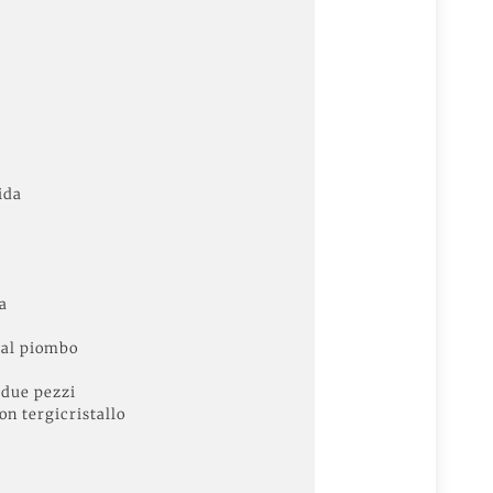
ida
a
 al piombo
 due pezzi
on tergicristallo