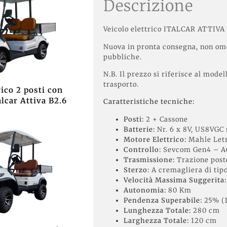
Descrizione
Veicolo elettrico ITALCAR ATTIVA 
Nuova in pronta consegna, non omo
pubbliche.
N.B. Il prezzo si riferisce al model
trasporto.
rico 2 posti con
lcar Attiva B2.6
Caratteristiche tecniche:
Posti:
2 + Cassone
Batterie:
Nr. 6 x 8V, US8VGC
Motore Elettrico:
Mahle Letr
Controllo:
Sevcom Gen4 – A
Trasmissione:
Trazione poste
Sterzo:
A cremagliera di tip
Velocità Massima Suggerita:
Autonomia:
80 Km
Pendenza Superabile:
25% (1
Lunghezza Totale:
280 cm
Larghezza Totale:
120 cm