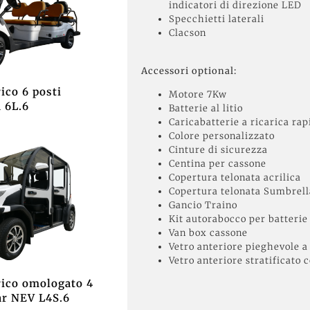
indicatori di direzione LED
Specchietti laterali
Clacson
Accessori optional:
rico 6 posti
Motore 7Kw
a 6L.6
Batterie al litio
Caricabatterie a ricarica rap
Colore personalizzato
Cinture di sicurezza
Centina per cassone
Copertura telonata acrilica
Copertura telonata Sumbrell
Gancio Traino
Kit autorabocco per batterie
Van box cassone
Vetro anteriore pieghevole a
Vetro anteriore stratificato c
rico omologato 4
ar NEV L4S.6